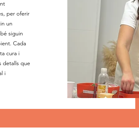
nt
s, per oferir
in un
mbé siguin
ient. Cada
a cura i
s detalls que
l i