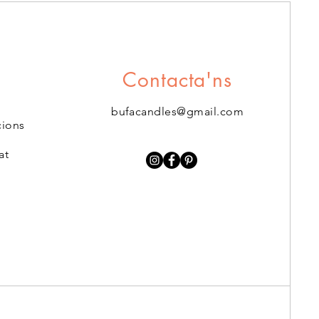
Contacta'ns
bufacandles@gmail.com
cions
at